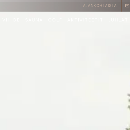
AJANKOHTAISTA
VIIHDE
SAUNA
GOLF
AKTIVITEETIT
JUHLAT