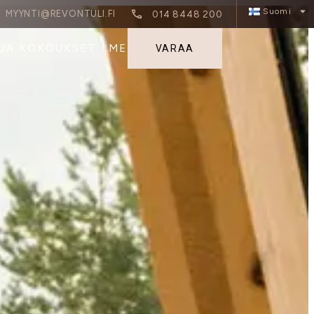
Suomi
MYYNTI@REVONTULI.FI
014 8448 200
 JA KOKOUKSET
ME
VARAA