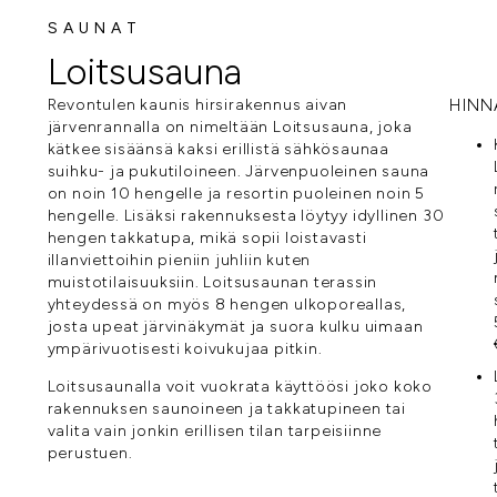
SAUNAT
Loitsusauna
Revontulen kaunis hirsirakennus aivan
HINN
järvenrannalla on nimeltään Loitsusauna, joka
kätkee sisäänsä kaksi erillistä sähkösaunaa
suihku- ja pukutiloineen. Järvenpuoleinen sauna
on noin 10 hengelle ja resortin puoleinen noin 5
hengelle. Lisäksi rakennuksesta löytyy idyllinen 30
hengen takkatupa, mikä sopii loistavasti
illanviettoihin pieniin juhliin kuten
muistotilaisuuksiin. Loitsusaunan terassin
yhteydessä on myös 8 hengen ulkoporeallas,
josta upeat järvinäkymät ja suora kulku uimaan
ympärivuotisesti koivukujaa pitkin.
Loitsusaunalla voit vuokrata käyttöösi joko koko
rakennuksen saunoineen ja takkatupineen tai
valita vain jonkin erillisen tilan tarpeisiinne
perustuen.