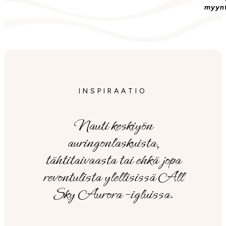
myynt
INSPIRAATIO
Nauti keskiyön
auringonlaskuista,
tähtitaivaasta tai ehkä jopa
revontulista ylellisissä All
Sky Aurora -igluissa.