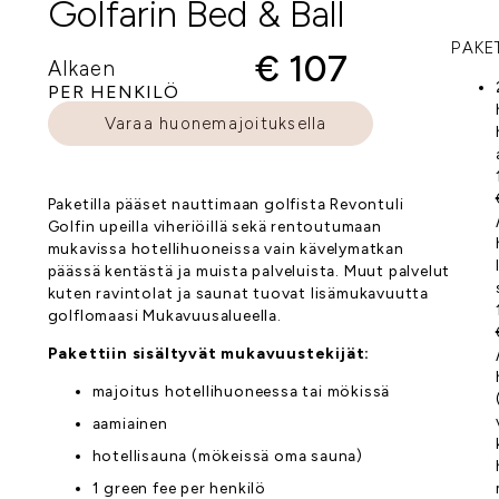
Golfarin Bed & Ball
PAKE
€ 107
Alkaen
PER HENKILÖ
Varaa huonemajoituksella
Paketilla pääset nauttimaan golfista Revontuli
Golfin upeilla viheriöillä sekä rentoutumaan
mukavissa hotellihuoneissa vain kävelymatkan
päässä kentästä ja muista palveluista. Muut palvelut
kuten ravintolat ja saunat tuovat lisämukavuutta
golflomaasi Mukavuusalueella.
Pakettiin sisältyvät mukavuustekijät:
majoitus hotellihuoneessa tai mökissä
aamiainen
hotellisauna (mökeissä oma sauna)
1 green fee per henkilö