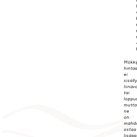
Mökki
hinta
ei
sisäll
liinav
tai
loppus
mutta
ne
on
mahdo
ostaa
lisäpa