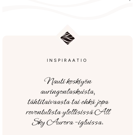
INSPIRAATIO
Nauti keskiyön
auringonlaskuista,
tähtitaivaasta tai ehkä jopa
revontulista ylellisissä All
Sky Aurora -igluissa.