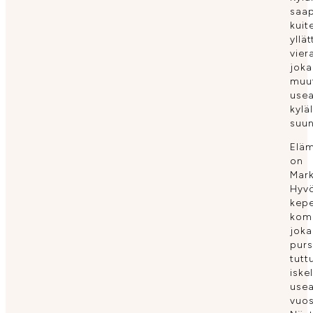
saa
kuit
yllä
vier
joka
muu
use
kylä
suun
Elä
on
Mar
Hyv
kep
kom
joka
pur
tutt
iske
use
vuos