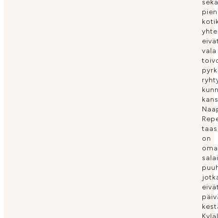
sek
pien
koti
yhte
eivä
vala
toiv
pyrk
ryht
kun
kans
Naa
Repe
taas
on
oma
sala
puu
jotk
eivä
päiv
kest
Kylä