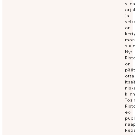
viin
orja
ja
velk
on
kert
mon
suun
Nyt
Rist
on
päät
otta
itse
nisk
kiinn
Tosi
Rist
ex-
puol
naap
Rep