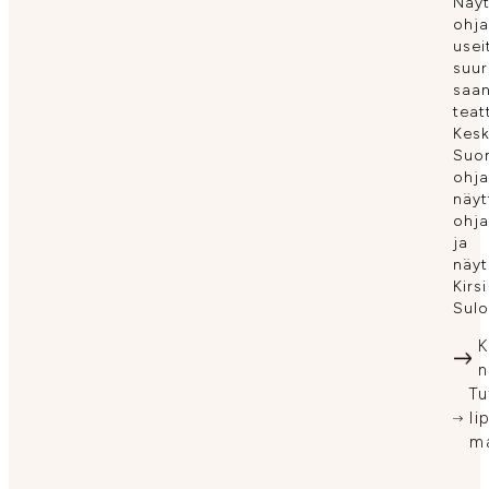
Näy
ohj
usei
suur
saan
teat
Kesk
Suo
ohja
näytt
ohja
ja
näyt
Kirsi
Sulo
K
n
Tu
li
ma