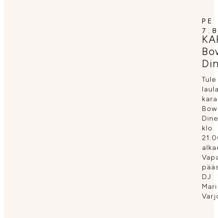
PE
7.8
KA
Bo
Din
Tule
lau
kar
Bow
Dine
klo
21.
alka
Vap
pääs
DJ
Mari
Varj