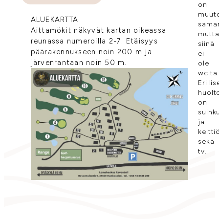
on
muut
ALUEKARTTA
saman
Aittamökit näkyvät kartan oikeassa
mutt
reunassa numeroilla 2-7. Etäisyys
siinä
päärakennukseen noin 200 m ja
ei
järvenrantaan noin 50 m.
ole
wc:ta
Erilli
huolt
on
suihk
ja
keitti
sekä
tv.