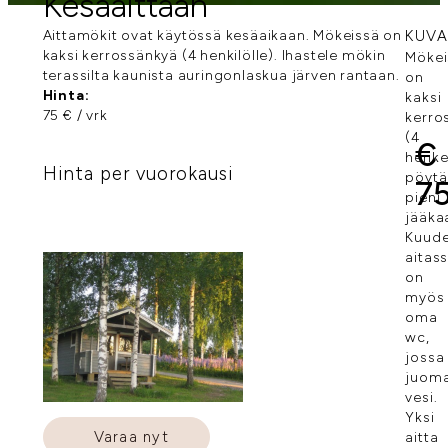
Kesäaittaan
Aittamökit ovat käytössä kesäaikaan. Mökeissä on
KUV
kaksi kerrossänkyä (4 henkilölle). Ihastele mökin
Mökei
terassilta kaunista auringonlaskua järven rantaan.
on
Hinta:
kaksi
75 € / vrk
kerro
(4
€
henke
Hinta per vuorokausi
pöytä
7
pieni
jääka
Kuud
aitas
on
myös
oma
wc,
jossa
juoma
vesi.
Yksi
Varaa nyt
aitta