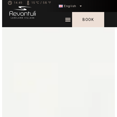
14.49
15 °C / 58 °F
|
English
BOOK