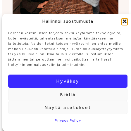
Hallinnoi suostumusta
Parhaan kokemuksen tarjoamiseksi käytämme teknologioita,
CABINS
kuten evästeitä, tallentaaksemme ja/tai käyttääksemme
Cabin Isokarhu
laitetietoja. Näiden tekniikoiden hyväksyminen antaa meille
mahdollisuuden käsitellä tietoja, kuten selauskäyttäytymistä
Iso-karhu is recently renovated cabin, which
tai yksilöllisiä tunnuksia tällä sivustolla. Suostumuksen
jättäminen tai peruuttaminen voi vaikuttaa haitallisesti
combines tradition with a modern way of life.
tiettyihin ominaisuuksiin ja toimintoihin.
Learn more
Hyväksy
Book now
Kiellä
Näytä asetukset
Privacy Policy