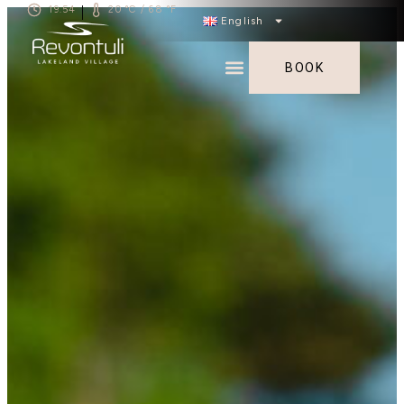
19.54
20 °C / 68 °F
|
English
BOOK