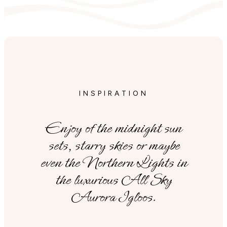
INSPIRATION
Enjoy of the midnight sun
sets, starry skies or maybe
even the Northern Lights in
the luxurious All Sky
Aurora Igloos.