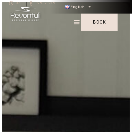
07.13
15 °C / 59 °F
|
English
BOOK