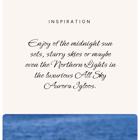
INSPIRATION
Enjoy of the midnight sun
sets, starry skies or maybe
even the Northern Lights in
the luxurious All Sky
Aurora Igloos.