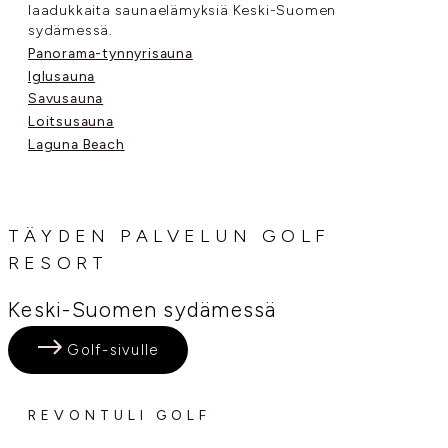
laadukkaita saunaelämyksiä Keski-Suomen
sydämessä.
Panorama-tynnyrisauna
Iglusauna
Savusauna
Loitsusauna
Laguna Beach
TÄYDEN PALVELUN GOLF
RESORT
Keski-Suomen sydämessä
Golf-sivulle
REVONTULI GOLF