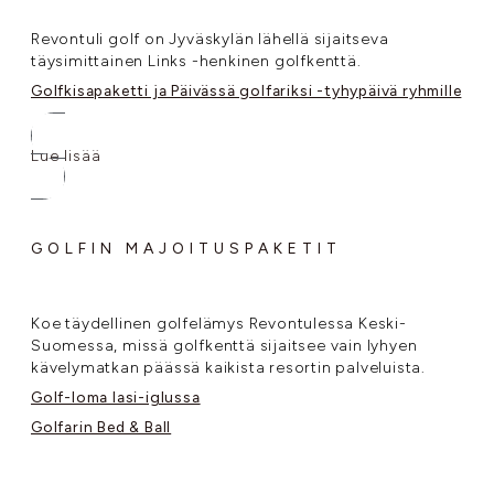
Revontuli golf on Jyväskylän lähellä sijaitseva
täysimittainen Links -henkinen golfkenttä.
Golfkisapaketti ja Päivässä golfariksi -tyhypäivä ryhmille
Lue lisää
GOLFIN MAJOITUSPAKETIT
Koe täydellinen golfelämys Revontulessa Keski-
Suomessa, missä golfkenttä sijaitsee vain lyhyen
kävelymatkan päässä kaikista resortin palveluista.
Golf-loma lasi-iglussa
Golfarin Bed & Ball