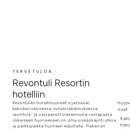
TERVETULOA
Revontuli Resortin
hotelliin
Revontulen hotellihuoneet sijaitsevat
Huon
kaksikerroksisessa rivitalorakennuksessa
ovat:
ravintola- ja vastaanottorakennusta vastapäätä.
Kah
Jokaiseen huoneeseen on oma sisäänkäynti ulkoa
hen
ja parkkipaikka huoneen edustalla. Yläkerran