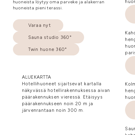
huo
huoneista löytyy oma parveke ja alakerran
huoneista pieni terassi.
Varaa nyt
Kah
Sauna studio 360°
hen
huo
Twin huone 360°
pari
ALUEKARTTA
Hotellihuoneet sijaitsevat kartalla
Kol
näkyvässä hotellirakennuksessa aivan
hen
päärakennuksen vieressä. Etäisyys
huo
päärakennukseen noin 20 m ja
järvenrantaan noin 300 m.
Saun