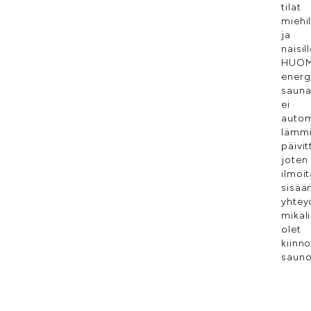
tilat
miehil
ja
naisill
HUOM
energ
saun
ei
autom
lämmi
päivit
joten
ilmoi
sisää
yhtey
mikäli
olet
kiinn
saun