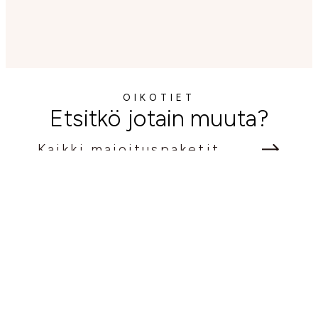
OIKOTIET
Etsitkö jotain muuta?
Kaikki majoituspaketit
Aktiviteetit
Kaikki majoitukset
Ravintolat