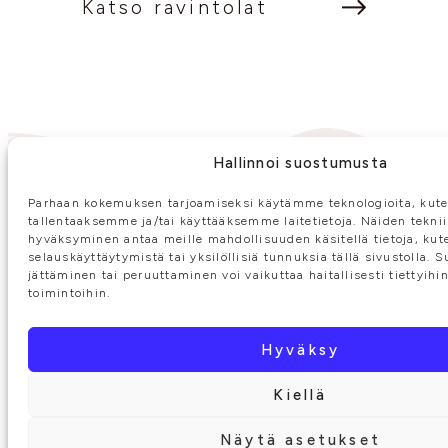
Katso ravintolat
Hallinnoi suostumusta
Parhaan kokemuksen tarjoamiseksi käytämme teknologioita, kute
tallentaaksemme ja/tai käyttääksemme laitetietoja. Näiden tekni
hyväksyminen antaa meille mahdollisuuden käsitellä tietoja, kut
selauskäyttäytymistä tai yksilöllisiä tunnuksia tällä sivustolla.
jättäminen tai peruuttaminen voi vaikuttaa haitallisesti tiettyihi
toimintoihin.
Hyväksy
Kiellä
Näytä asetukset