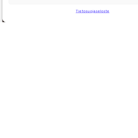
VASTAANOTTO
Tietosuojaseloste
+358 14 8448 200
Revontulentie 1,
41500 Hankasalmi
Aukioloajat
Saapuminen
Varausehdot
Ota yhteyttä
Meistä