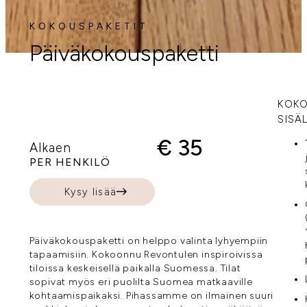
KOKOUSPAKETIT
Päiväkokouspaketti
KOKO
SISÄ
€ 35
Alkaen
PER HENKILÖ
Kysy lisää
Päiväkokouspaketti on helppo valinta lyhyempiin
tapaamisiin. Kokoonnu Revontulen inspiroivissa
tiloissa keskeisellä paikalla Suomessa. Tilat
sopivat myös eri puolilta Suomea matkaaville
kohtaamispaikaksi. Pihassamme on ilmainen suuri