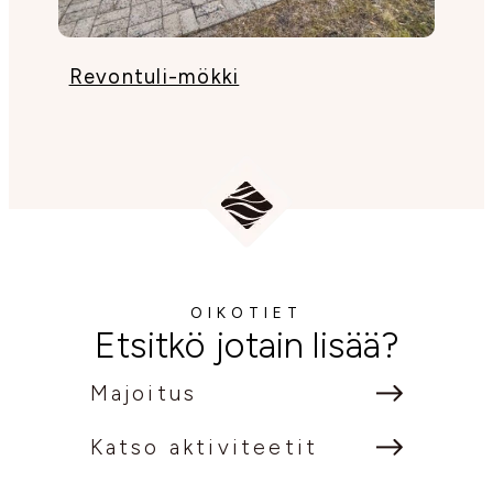
Revontuli-mökki
Vi
OIKOTIET
Etsitkö jotain lisää?
Majoitus
Katso aktiviteetit