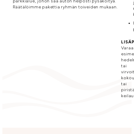
parkkialue, johon saa auton helposti pysäköityä.
Räätälöimme pakettia ryhmän toiveiden mukaan.
LISÄ
Varaa
esime
hedel
tai
virvo
kokou
tai
pirist
keilau