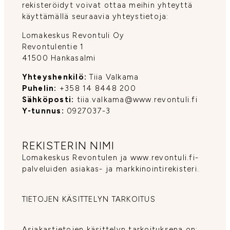
rekisteröidyt voivat ottaa meihin yhteyttä
käyttämällä seuraavia yhteystietoja:
Lomakeskus Revontuli Oy
Revontulentie 1
41500 Hankasalmi
Yhteyshenkilö:
Tiia Valkama
Puhelin:
+358 14 8448 200
Sähköposti:
tiia.valkama@www.revontuli.fi
Y-tunnus:
0927037-3
REKISTERIN NIMI
Lomakeskus Revontulen ja www.revontuli.fi-
palveluiden asiakas- ja markkinointirekisteri.
TIETOJEN KÄSITTELYN TARKOITUS
Asiakastietojen käsittelyn tarkoituksena on: