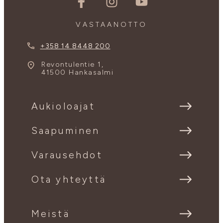
VASTAANOTTO
+358 14 8448 200
Revontulentie 1,
41500 Hankasalmi
Aukioloajat
Saapuminen
Varausehdot
Ota yhteyttä
Meistä