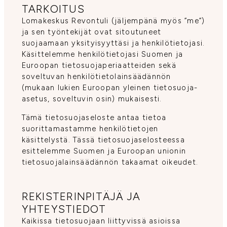
TARKOITUS
Lomakeskus Revontuli (jäljempänä myös ”me”)
ja sen työntekijät ovat sitoutuneet
suojaamaan yksityisyyttäsi ja henkilötietojasi.
Käsittelemme henkilötietojasi Suomen ja
Euroopan tietosuojaperiaatteiden sekä
soveltuvan henkilötietolainsäädännön
(mukaan lukien Euroopan yleinen tietosuoja-
asetus, soveltuvin osin) mukaisesti.
Tämä tietosuojaseloste antaa tietoa
suorittamastamme henkilötietojen
käsittelystä. Tässä tietosuojaselosteessa
esittelemme Suomen ja Euroopan unionin
tietosuojalainsäädännön takaamat oikeudet.
REKISTERINPITÄJÄ JA
YHTEYSTIEDOT
Kaikissa tietosuojaan liittyvissä asioissa