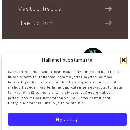
Vastuullisuus
Hae töihin
Hallinnoi suostumusta
Parhaan kokemuksen tarjoamiseksi käytämme teknologioita,
kuten evästeitä, tallentaaksemme ja/tai käyttääksemme
laitetietoja. Näiden tekniikoiden hyväksyminen antaa meille
mahdollisuuden käsitellä tietoja, kuten selauskäyttäytymistä
tai yksilöllisiä tunnuksia tällä sivustolla. Suostumuksen
jättäminen tai peruuttaminen voi vaikuttaa haitallisesti
tiettyihin ominaisuuksiin ja toimintoihin.
Hyväksy