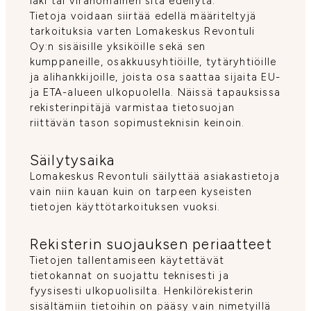
laki tai viranomainen sitä edellytä.
Tietoja voidaan siirtää edellä määriteltyjä
tarkoituksia varten Lomakeskus Revontuli
Oy:n sisäisille yksiköille sekä sen
kumppaneille, osakkuusyhtiöille, tytäryhtiöille
ja alihankkijoille, joista osa saattaa sijaita EU-
ja ETA-alueen ulkopuolella. Näissä tapauksissa
rekisterinpitäjä varmistaa tietosuojan
riittävän tason sopimusteknisin keinoin.
Säilytysaika
Lomakeskus Revontuli säilyttää asiakastietoja
vain niin kauan kuin on tarpeen kyseisten
tietojen käyttötarkoituksen vuoksi.
Rekisterin suojauksen periaatteet
Tietojen tallentamiseen käytettävät
tietokannat on suojattu teknisesti ja
fyysisesti ulkopuolisilta. Henkilörekisterin
sisältämiin tietoihin on pääsy vain nimetyillä