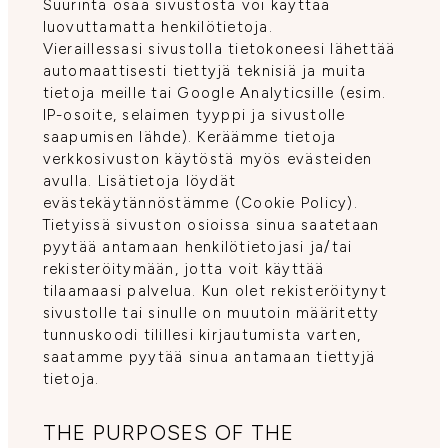
Suurinta osaa sivustosta voi käyttää
luovuttamatta henkilötietoja.
Vieraillessasi sivustolla tietokoneesi lähettää
automaattisesti tiettyjä teknisiä ja muita
tietoja meille tai Google Analyticsille (esim.
IP-osoite, selaimen tyyppi ja sivustolle
saapumisen lähde). Keräämme tietoja
verkkosivuston käytöstä myös evästeiden
avulla. Lisätietoja löydät
evästekäytännöstämme (Cookie Policy).
Tietyissä sivuston osioissa sinua saatetaan
pyytää antamaan henkilötietojasi ja/tai
rekisteröitymään, jotta voit käyttää
tilaamaasi palvelua. Kun olet rekisteröitynyt
sivustolle tai sinulle on muutoin määritetty
tunnuskoodi tilillesi kirjautumista varten,
saatamme pyytää sinua antamaan tiettyjä
tietoja.
THE PURPOSES OF THE