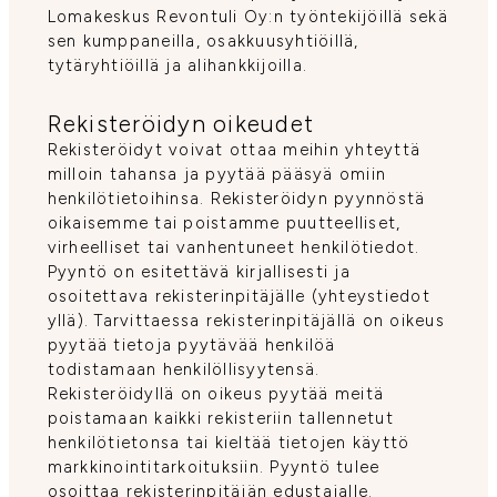
Lomakeskus Revontuli Oy:n työntekijöillä sekä
sen kumppaneilla, osakkuusyhtiöillä,
tytäryhtiöillä ja alihankkijoilla.
Rekisteröidyn oikeudet
Rekisteröidyt voivat ottaa meihin yhteyttä
milloin tahansa ja pyytää pääsyä omiin
henkilötietoihinsa. Rekisteröidyn pyynnöstä
oikaisemme tai poistamme puutteelliset,
virheelliset tai vanhentuneet henkilötiedot.
Pyyntö on esitettävä kirjallisesti ja
osoitettava rekisterinpitäjälle (yhteystiedot
yllä). Tarvittaessa rekisterinpitäjällä on oikeus
pyytää tietoja pyytävää henkilöä
todistamaan henkilöllisyytensä.
Rekisteröidyllä on oikeus pyytää meitä
poistamaan kaikki rekisteriin tallennetut
henkilötietonsa tai kieltää tietojen käyttö
markkinointitarkoituksiin. Pyyntö tulee
osoittaa rekisterinpitäjän edustajalle.