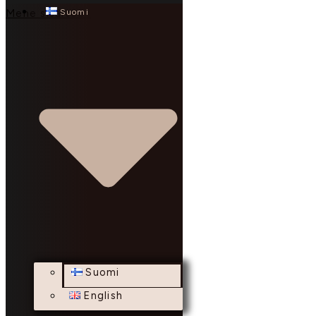
Suomi
Mene sisältöön
Suomi
English