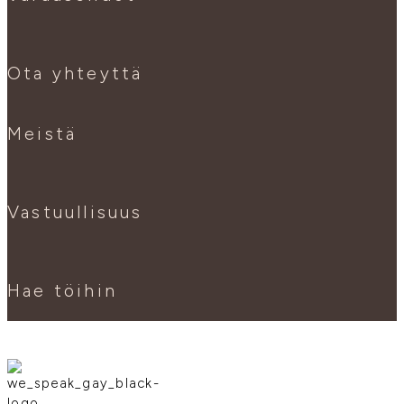
Ota yhteyttä
Meistä
Vastuullisuus
Hae töihin