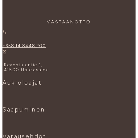
VASTAANOTTO
+358 14 8448 200
Revontulentie 1,
41500 Hankasalmi
Aukioloajat
Saapuminen
Varausehdot