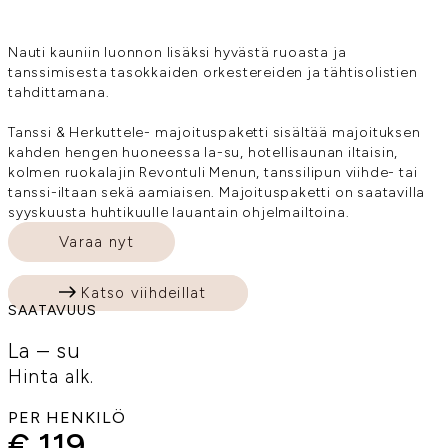
Nauti kauniin luonnon lisäksi hyvästä ruoasta ja
tanssimisesta tasokkaiden orkestereiden ja tähtisolistien
tahdittamana.
Tanssi & Herkuttele- majoituspaketti sisältää majoituksen
kahden hengen huoneessa la-su, hotellisaunan iltaisin,
kolmen ruokalajin Revontuli Menun, tanssilipun viihde- tai
tanssi-iltaan sekä aamiaisen. Majoituspaketti on saatavilla
syyskuusta huhtikuulle lauantain ohjelmailtoina.
Varaa nyt
Katso viihdeillat
SAATAVUUS
La – su
Hinta alk.
PER HENKILÖ
€ 119