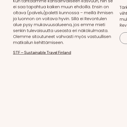
Kun tähtäämme kansainväliseen kasvuun, niin se
ei saa tapahtua kaiken muun ehdoilla. Ensin on
Tär
oltava (palvelu)paletti kunnossa – meillä ihmisen
vii
ja luonnon on voitava hyvin. Sillä ei Revontulen
muk
alue pysy mukavuusalueena, jos emme mieti
Rev
senkin tulevaisuutta useasta eri näkökulmasta.
Olemme sitoutuneet vahvasti myös vastuullisen
matkailun kehittämiseen.
STF – Sustainable Travel Finland