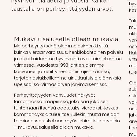
hyvinvointialuetta jo vuosia. Kaiken
hyv
taustalla on perheyrittäjyyden arvot.
Kes
Tul
mua
akt
Mukavuusalueella ollaan mukavia
ver
Me perheyrityksenä olemme esimerkki siitä,
ost
kuinka vieraanvaraisuus, henkilökohtainen palvelu
Hal
ja asiakkaidemme hyvinvointi ovat toimintamme
yht
ytimessä. Vuodesta 1993 lähtien olemme
muk
kasvaneet ja kehittyneet omistajien käsissä,
tul
tarjoten asiakkaillemme ainutlaatuisia elämyksiä
Ole
upeissa Iso-Virmasjärven järvimaisemissa.
suk
Perheyrittäjyyden vahvuudet näkyvät
suk
lämpimässä ilmapiirissä, joka saa jokaisen
vai
tuntemaan itsensä odotetuksi vieraaksi. Joskus
asi
kömmähdyksiä tulee itse kullekin, mutta meidän
jat
toiminnassa uskotaan myös inhimillisiin arvoihin
arv
– mukavuusalueella ollaan mukavia.
tie
muu