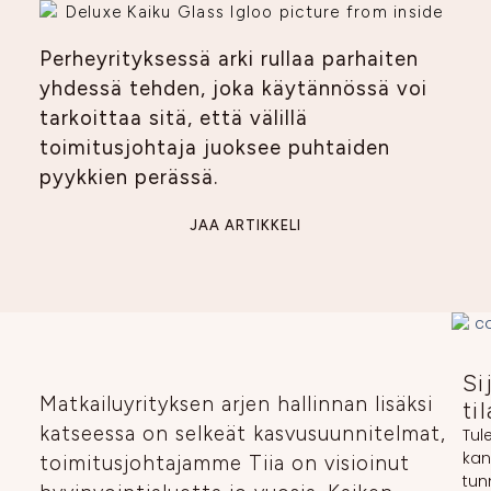
Perheyrityksessä arki rullaa parhaiten
yhdessä tehden, joka käytännössä voi
tarkoittaa sitä, että välillä
toimitusjohtaja juoksee puhtaiden
pyykkien perässä.
JAA ARTIKKELI
Si
Matkailuyrityksen arjen hallinnan lisäksi
ti
katseessa on selkeät kasvusuunnitelmat,
Tul
kan
toimitusjohtajamme Tiia on visioinut
tun