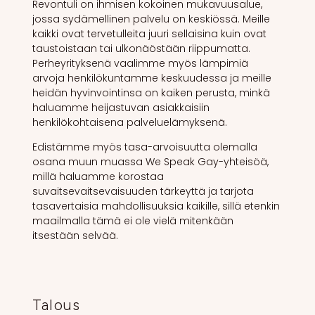
Revontuli on ihmisen kokoinen mukavuusalue,
jossa sydämellinen palvelu on keskiössä. Meille
kaikki ovat tervetulleita juuri sellaisina kuin ovat
taustoistaan tai ulkonäöstään riippumatta.
Perheyrityksenä vaalimme myös lämpimiä
arvoja henkilökuntamme keskuudessa ja meille
heidän hyvinvointinsa on kaiken perusta, minkä
haluamme heijastuvan asiakkaisiin
henkilökohtaisena palveluelämyksenä.
Edistämme myös tasa-arvoisuutta olemalla
osana muun muassa We Speak Gay-yhteisöä,
millä haluamme korostaa
suvaitsevaitsevaisuuden tärkeyttä ja tarjota
tasavertaisia mahdollisuuksia kaikille, sillä etenkin
maailmalla tämä ei ole vielä mitenkään
itsestään selvää.
Talous