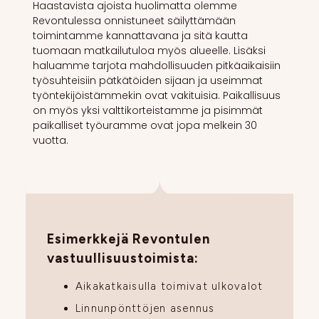
Haastavista ajoista huolimatta olemme
Revontulessa onnistuneet säilyttämään
toimintamme kannattavana ja sitä kautta
tuomaan matkailutuloa myös alueelle. Lisäksi
haluamme tarjota mahdollisuuden pitkäaikaisiin
työsuhteisiin pätkätöiden sijaan ja useimmat
työntekijöistämmekin ovat vakituisia. Paikallisuus
on myös yksi valttikorteistamme ja pisimmät
paikalliset työuramme ovat jopa melkein 30
vuotta.
Esimerkkejä Revontulen
vastuullisuustoimista:
Aikakatkaisulla toimivat ulkovalot
Linnunpönttöjen asennus