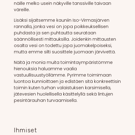
näille melko usein näkyville tanssiville taivaan
väreille.
Lisäksi sijaitsemme kauniin Iso-Virmasjärven
rannalla, jonka vesi on jopa poikkeuksellisen
puhdasta ja sen puhtautta seurataan
säännöllisesti mittauksilla. Joidenkin mittausten
osalta vesi on todettu jopa juomakelpoiseksi,
mutta emme silti suosittele juomaan järvivettä.
Näitä ja monia muita toimintaympäristömme
hienouksia haluamme vaalia
vastuullisuustyöllämme. Pyrimme toimimaan
luontoa kunnioittaen ja edistäen sitä konkreettisin
toimin kuten turhan valaistuksen karsimisella,
jätevesien huolellisella käsittelyllä sekä lintujen
pesintärauhan turvaamisella.
Ihmiset