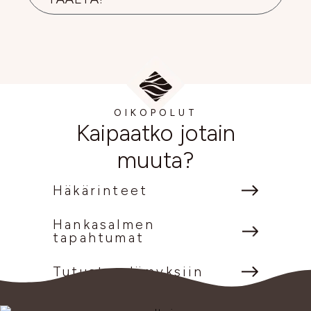
OIKOPOLUT
Kaipaatko jotain
muuta?
Häkärinteet
Hankasalmen
tapahtumat
Tutustu elämyksiin