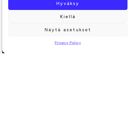
Hyväksy
Kiellä
Näytä asetukset
Privacy Policy
TRAVEL COMPANION
Family
Friends
Romantic partner
Solo
SEASON