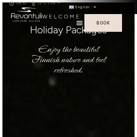
08.32
12 °C / 54 °F
|
English
WELCOME TO
BOOK
Holiday Packages
Enjoy the beautiful
Finnish nature and feel
refreshed.