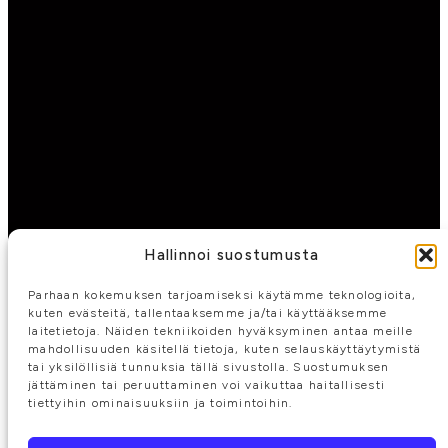
Hallinnoi suostumusta
Parhaan kokemuksen tarjoamiseksi käytämme teknologioita,
kuten evästeitä, tallentaaksemme ja/tai käyttääksemme
laitetietoja. Näiden tekniikoiden hyväksyminen antaa meille
mahdollisuuden käsitellä tietoja, kuten selauskäyttäytymistä
tai yksilöllisiä tunnuksia tällä sivustolla. Suostumuksen
jättäminen tai peruuttaminen voi vaikuttaa haitallisesti
tiettyihin ominaisuuksiin ja toimintoihin.