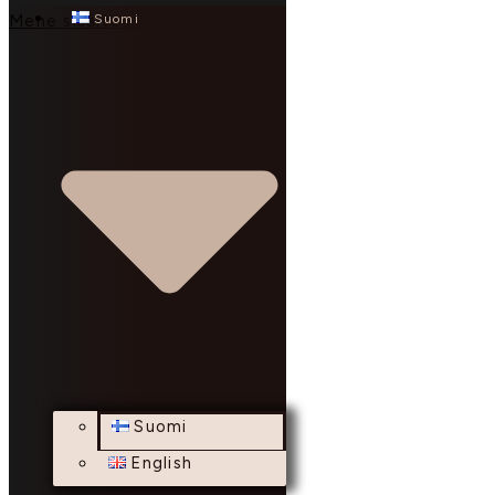
Suomi
Mene sisältöön
Suomi
English