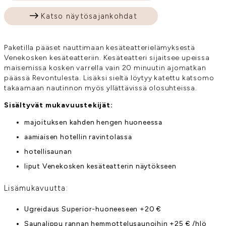
Katso näytösajankohdat
Paketilla pääset nauttimaan kesäteatterielämyksestä
Venekosken kesäteatteriin. Kesäteatteri sijaitsee upeissa
maisemissa kosken varrella vain 20 minuutin ajomatkan
päässä Revontulesta. Lisäksi sieltä löytyy katettu katsomo
takaamaan nautinnon myös yllättävissä olosuhteissa.
Sisältyvät mukavuustekijät:
majoituksen kahden hengen huoneessa
aamiaisen hotellin ravintolassa
hotellisaunan
liput Venekosken kesäteatterin näytökseen
Lisämukavuutta:
Ugreidaus Superior-huoneeseen +20 €
Saunalippu rannan hemmottelusaunoihin +25 € /hlö