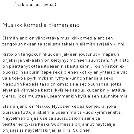
(tarkista saatavuus)
Musiikkikomedia Elämanjano
Elämänjano on viihdyttävä musiikkikomedia entisen
tangokuninkaan taistelusta takaisin elämän syrjään kiinni.
Risto on tangokuninkuuden jälkeen joutunut viinapirun
orjaksi ja velkaakin on kertynyt moneen suuntaan. Nyt Risto
on päättänyt ottaa itseään niskasta kiinni. Tosin Riston ex-
puoliso, naapurin Repe sekä pienen kotikylän yhteisö eivät
vala toivoa pyrkimyksiin ryhtyä kunnon kansalaiseksi.
Naapurin Repellä taas on omat salaiset puuhansa, jotka
eivät päivänvaloa kestä. Kylälle saapuu kuitenkin yllättävä
vieras, joka muuttaa useammankin kyläläisen suunnitelmia.
Elämänjano on Markku Hyvösen kepeä komedia, joka
pursuaa tuttuja iskelmiä useammalta vuosikymmeneltä.
Näytelmän ohjaa useita suursuosion saaneita
teatteriesityksiä Keski-Suomessa ohjannut näyttelijä,
ohjaaja ja näytelmäkirjailija Kirsi Sulonen.