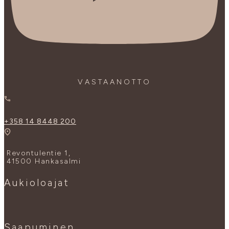
VASTAANOTTO
+358 14 8448 200
Revontulentie 1,
41500 Hankasalmi
Aukioloajat
Saapuminen