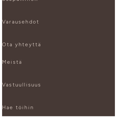
Varausehdot
Ota yhteyttä
Meistä
Vastuullisuus
Hae töihin