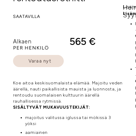
Hei
Lisä
Lisä
Syy
SAATAVILLA
565 €
Alkaen
PER HENKILÖ
Varaa nyt
Koe aitoa keskisuomalaista elämää. Majoitu veden
äärellä, nauti paikallisista mauista ja luonnosta, ja
rentoudu suomalaisen kulttuurin äärellä
rauhallisessa rytmissä.
SISÄLTYVÄT MUKAVUUSTEKIJÄT:
majoitus valitussa iglussa tai mökissä 3
yöksi
aamiainen