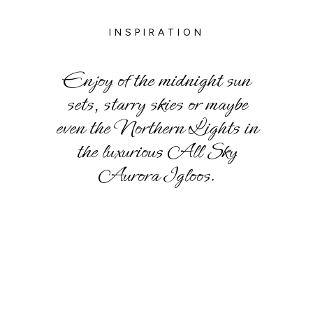
INSPIRATION
Enjoy of the midnight sun
sets, starry skies or maybe
even the Northern Lights in
the luxurious All Sky
Aurora Igloos.
SHORTCUTS
Looking for something