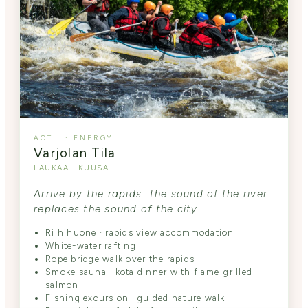
ACT I · ENERGY
Varjolan Tila
LAUKAA · KUUSA
Arrive by the rapids. The sound of the river
replaces the sound of the city.
Riihihuone · rapids view accommodation
White-water rafting
Rope bridge walk over the rapids
Smoke sauna · kota dinner with flame-grilled
salmon
Fishing excursion · guided nature walk