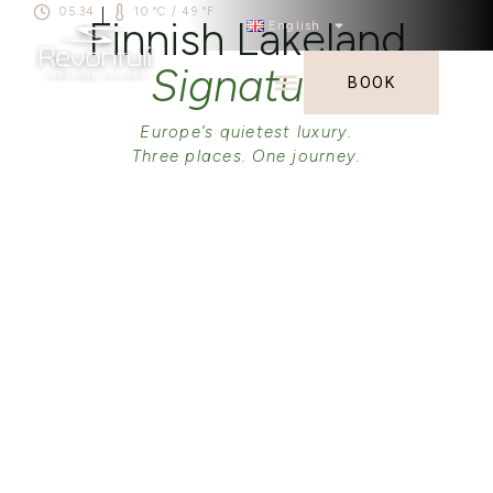
05.34
10 °C / 49 °F
|
Finnish Lakeland
English
Signature
BOOK
Europe’s quietest luxury.
Three places. One journey.