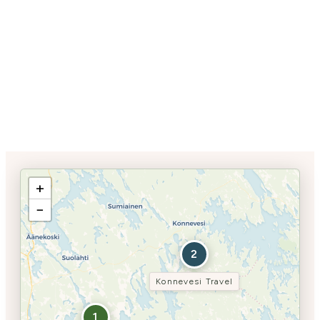
+
−
2
Konnevesi Travel
1