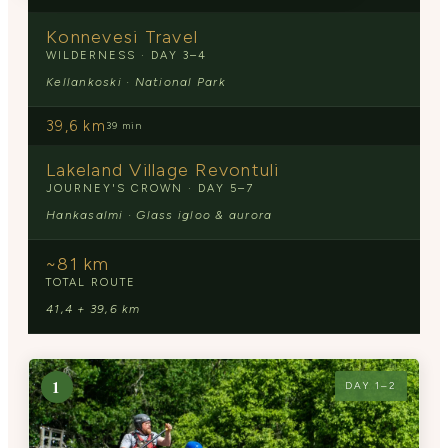
Konnevesi Travel
WILDERNESS · DAY 3–4
Kellankoski · National Park
39,6 km
39 min
Lakeland Village Revontuli
JOURNEY'S CROWN · DAY 5–7
Hankasalmi · Glass igloo & aurora
~81 km
TOTAL ROUTE
41,4 + 39,6 km
1
DAY 1–2