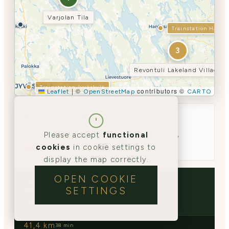
Varjolan Tila
oski
Trainstation Hanka
3
Revontuli Lakeland Village
Trainstation Jyväskylä
|
©
contributors ©
Leaflet
OpenStreetMap
CARTO
Varjola · Laukaa
Konnevesi Travel
Lakeland Village Revontuli
Please accept
functional
Route · Rte 637 & Kt 69
Airport gateway
✈
cookies
in cookie settings to
Train station
display the map correctly.
OPEN COOKIE
Varjolan Tila
SETTINGS
STARTING POINT · DAY 1–2
Laukaa · Kuusa · Rapids & farmstead
41,4 km
38 min